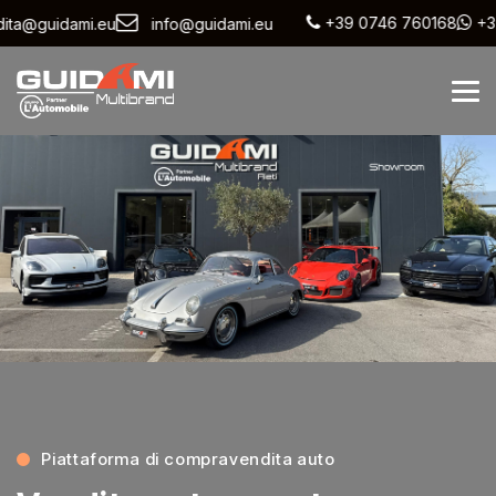
+39 0746 760168
+39
ita@guidami.eu
info@guidami.eu
Piattaforma di compravendita auto